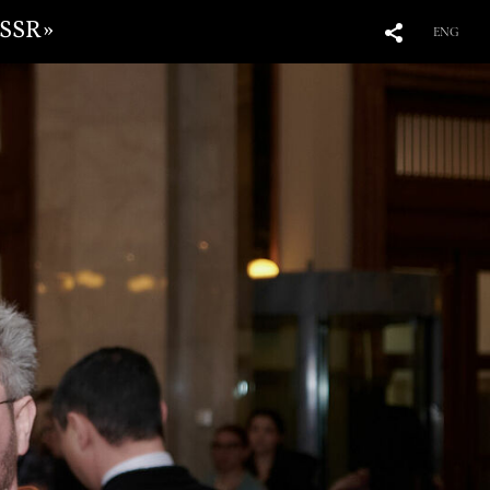
USSR»
ENG